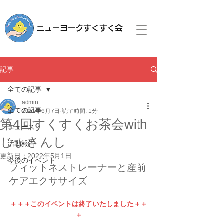
ニューヨークすくすく会
記事
全ての記事
admin
全ての記事
2021年6月7日
読了時間: 1分
第4回すくすくお茶会with
ニュース
じょさんし
活動報告
更新日：
2022年5月1日
今後のイベント
フィットネストレーナーと産前
ケアエクササイズ
＋＋＋このイベントは終了いたしました＋＋
＋