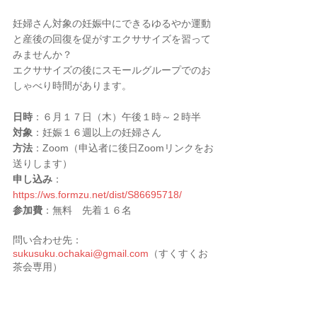
妊婦さん対象の妊娠中にできるゆるやか運動
と産後の回復を促がすエクササイズを習って
みませんか？
エクササイズの後にスモールグループでのお
しゃべり時間があります。
日時
：６月１７日（木）午後１時～２時半
対象
：妊娠１６週以上の妊婦さん
方法
：Zoom（申込者に後日Zoomリンクをお
送りします）
申し込み
：
https://ws.formzu.net/dist/S86695718/
参加費
：無料　先着１６名 
問い合わせ先：
sukusuku.ochakai@gmail.com
（すくすくお
茶会専用）