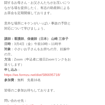
闘するお母さん・お父さんたちがお互いにつ
ながる場を提供したく、有志の助産師による
お茶会を定期開催しております。
意外な場所にキケンがいっぱい 事故の予防と
対応について学びましょう。
講師：看護師、保健師（日本） 山崎 三奈子
日時
：3月4日（金）午前10時～11時半
対象
：小さいお子さんをお持ちの方、妊娠中
の方。
方法
：Zoom（申込者に後日Zoomリンクをお
送りします）
申し込み
：
https://ws.formzu.net/dist/S86695718/
参加費
：無料　先着16名
皆様のご参加お待ちしております。
問い合わせ先：