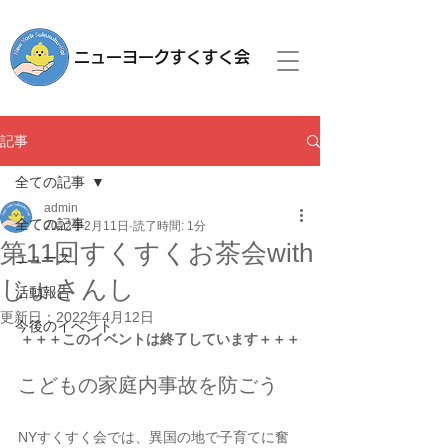
ニューヨークすくすく会
記事
全ての記事
admin
全ての記事
2022年2月11日
読了時間: 1分
第11回すくすくお茶会with
ニュース
じょさんし
活動報告
更新日：
2022年4月12日
今後のイベント
＋＋＋このイベントは終了しています＋＋＋
こどもの家庭内事故を防ごう
NYすくすく会では、異国の地で子育てに奮